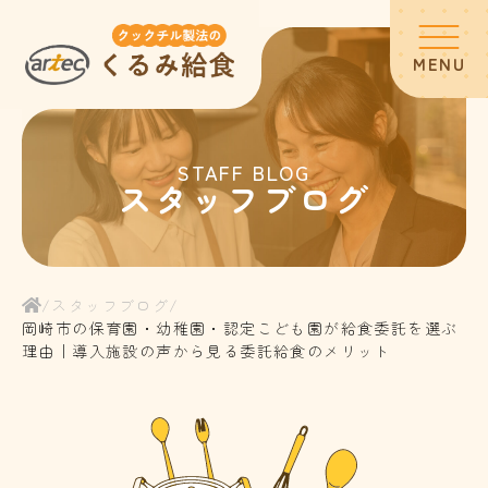
MENU
ホーム
STAFF BLOG
スタッフブログ
スタッフブログ
サービス内容
/
スタッフブログ
/
岡崎市の保育園・幼稚園・認定こども園が給食委託を選ぶ
理由｜導入施設の声から見る委託給食のメリット
お客様の声
よくある質問