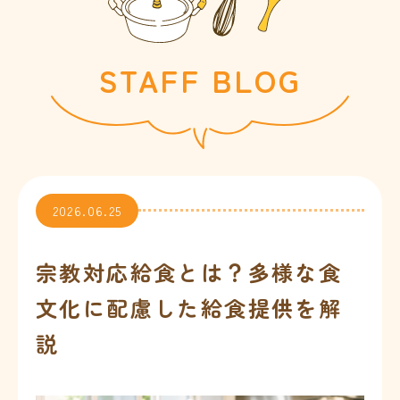
会社情報
STAFF BLOG
お問合せ
2026.06.25
宗教対応給食とは？多様な食
※
文化に配慮した給食提供を解
説
※