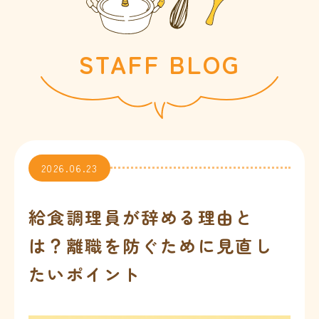
会社情報
STAFF BLOG
お問合せ
2026.06.23
給食調理員が辞める理由と
※
は？離職を防ぐために見直し
たいポイント
※