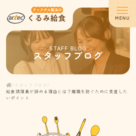
MENU
ホーム
STAFF BLOG
スタッフブログ
スタッフブログ
サービス内容
/
スタッフブログ
/
給食調理員が辞める理由とは？離職を防ぐために見直した
いポイント
お客様の声
よくある質問